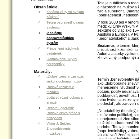
Toto je publikácia o
rodo
o názoroch na mužov a že
Obsah štúdie:
tvrdia superioritu (nadr
Konáme vždy vo svojom
(podriadenosť, nedokona
záujme?
V roku 2000 bol v reno
Teória ospravedlňovania
medzikultúrny výskum P. 
systému
sexizme od viac ako 15–t
Ideológie
Austrálii a Európe). V t
ospravedlňujúce
(„nepriateľského“ a „lás
systém
Sexizmus
je termín, kt
Prínos feministických
príslušnosti k ženskému
bádateliek
Autori a autorky výskumu
zhovievaný, podporný) a h
Odhaľovanie ukrytej
perspektívy
Materiály:
„Dobré“ ženy si zaslúžia
Termín „benevolentný (l
lásku a ochranu mužov
ako „dobroprajné znevýh
Rodové rozdiely v
menejcenné, vľúdnosť vo
potupu, pocity neuznávan
mzdách
poddajnosť, povoľnosť. P
Ľudia sú rôzni, dokonca
neho tvrdenia, že ženy s
aj muži
piedestál“, ale zároveň 
Renate Eggerová:
„Nepriateľský (hostilný)
Rodovo citlivá práca s
uznávaním politickej, so
chlapcami
menejcennosti žien siln
mužskú nadradenosť. Nep
Viktor J. Seidler:
podobu. Teraz je namier
Znovuobjavenie
(napr. feministky), zabe
mužskosti
tak ako voči ženám, ktor
„zvodkyne“ každého dru