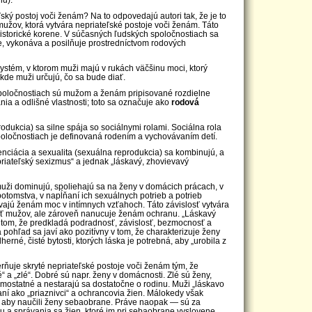
ľský postoj voči ženám? Na to odpovedajú autori tak, že je to
užov, ktorá vytvára nepriateľské postoje voči ženám. Táto
storické korene. V súčasných ľudských spoločnostiach sa
e, vykonáva a posilňuje prostredníctvom rodových
systém, v ktorom muži majú v rukách väčšinu moci, ktorý
kde muži určujú, čo sa bude diať.
poločnostiach sú mužom a ženám pripisované rozdielne
nia a odlišné vlastnosti; toto sa označuje ako
rodová
odukcia) sa silne spája so sociálnymi rolami. Sociálna rola
poločnostiach je definovaná rodením a vychovávaním detí.
renciácia a sexualita (sexuálna reprodukcia) sa kombinujú, a
priateľský sexizmus“ a jednak „láskavý, zhovievavý
muži dominujú, spoliehajú sa na ženy v domácich prácach, v
tomstva, v napĺňaní ich sexuálnych potrieb a potrieb
iavajú ženám moc v intímnych vzťahoch. Táto závislosť vytvára
sť mužov, ale zároveň nanucuje ženám ochranu. „Láskavý
v tom, že predkladá podradnosť, závislosť, bezmocnosť a
pohľad sa javí ako pozitívny v tom, že charakterizuje ženy
erné, čisté bytosti, ktorých láska je potrebná, aby „urobila z
rňuje skryté nepriateľské postoje voči ženám tým, že
“ a „zlé“. Dobré sú napr. ženy v domácnosti. Zlé sú ženy,
samostatné a nestarajú sa dostatočne o rodinu. Muži „láskavo
maní ako „priaznivci“ a ochrancovia žien. Málokedy však
, aby naučili ženy sebaobrane. Práve naopak — sú za
u a správania sa žien, ktoré im pri sebaobrane vyslovene