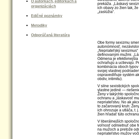
O autorkách, editorkách a
prekáža. „Láskavý sexiz
organizáciách
ich obavy zo žien tak, že
„zaslúžia“.
Edičné poznámky
Metodiky
Odporúčaná literatúra
Obe formy sexizmu smeru
autonómnosť, nezávislosť
„Nepriateľský sexizmus“
definovaným mužmi. „Lá
Odmena je efektívnejšia 
ochraňujú a uctievajú. P
kombinácia oboch typov 
svojej vlastnej podriaden
ospravedlňuje systém ak
obdiv, intimitu).
V silne sexistických spo
vlastne jediné — riešeni
Ženy v takýchto spoločn
ochranu a „láskavosť m
nepriateľstvu. No ak akc
to začarovaný kruh: Ženy
ich ohrozuje a utláča, t. 
žien hľadať túto ochranu,
V liberálnejších spoloč
voľnosť odmietnuť obe f
na mužoch a pretože odm
nepriateľstvo mužov voči