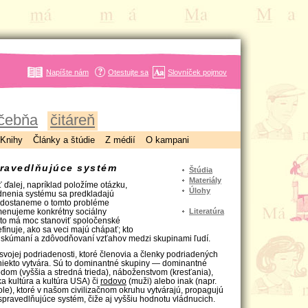
Napíšte nám
Otestujte sa
Slovníček pojmov
čebňa
čitáreň
Knihy
Články a štúdie
Z médií
O kampani
pravedlňujúce systém
Štúdia
Materiály
 ďalej, napríklad položíme otázku,
Úlohy
dnenia systému sa predkladajú
dostaneme o tomto probléme
menujeme konkrétny sociálny
Literatúra
kto má moc stanoviť spoločenské
efinuje, ako sa veci majú chápať; kto
ri skúmaní a zdôvodňovaní vzťahov medzi skupinami ľudí.
 svojej podriadenosti, ktoré členovia a členky podriadených
 niekto vytvára. Sú to dominantné skupiny — dominantné
vodom (vyššia a stredná trieda), náboženstvom (kresťania),
a kultúra a kultúra USA) či
rodovo
(muži) alebo inak (napr.
ole), ktoré v našom civilizačnom okruhu vytvárajú, propagujú
spravedlňujúce systém, čiže aj vyššiu hodnotu vládnucich.