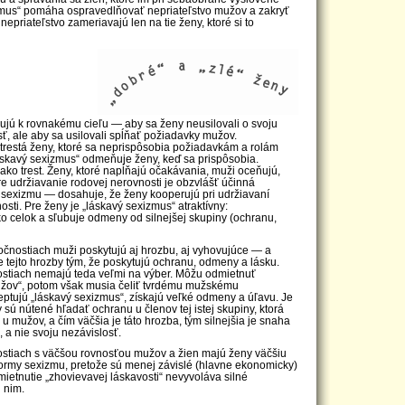
mus“ pomáha ospravedlňovať nepriateľstvo mužov a zakryť
 nepriateľstvo zameriavajú len na tie ženy, ktoré si to
jú k rovnakému cieľu — aby sa ženy neusilovali o svoju
, ale aby sa usilovali spĺňať požiadavky mužov.
 trestá ženy, ktoré sa neprispôsobia požiadavkám a rolám
skavý sexizmus“ odmeňuje ženy, keď sa prispôsobia.
ako trest. Ženy, ktoré napĺňajú očakávania, muži oceňujú,
re udržiavanie rodovej nerovnosti je obzvlášť účinná
sexizmu — dosahuje, že ženy kooperujú pri udržiavaní
osti. Pre ženy je „láskavý sexizmus“ atraktívny:
o celok a sľubuje odmeny od silnejšej skupiny (ochranu,
ločnostiach muži poskytujú aj hrozbu, aj vyhovujúce — a
e tejto hrozby tým, že poskytujú ochranu, odmeny a lásku.
ostiach nemajú teda veľmi na výber. Môžu odmietnuť
užov“, potom však musia čeliť tvrdému mužskému
eptujú „láskavý sexizmus“, získajú veľké odmeny a úľavu. Je
 sú nútené hľadať ochranu u členov tej istej skupiny, ktorá
j. u mužov, a čím väčšia je táto hrozba, tým silnejšia je snaha
 a nie svoju nezávislosť.
nostiach s väčšou rovnosťou mužov a žien majú ženy väčšiu
ormy sexizmu, pretože sú menej závislé (hlavne ekonomicky)
ietnutie „zhovievavej láskavosti“ nevyvoláva silné
 nim.