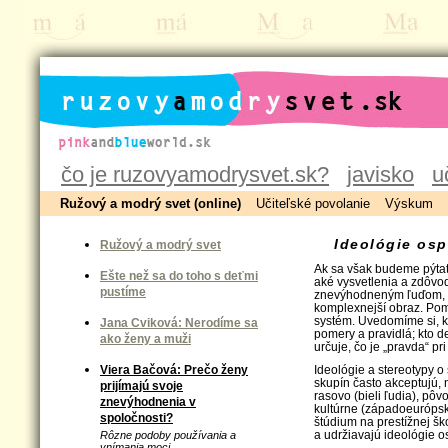
ruzovyamodrysvet.sk
čo je ruzovyamodrysvet.sk?
javisko
u
Ružový a modrý svet (online)
Učiteľské povolanie
Výskum
Ideológie os
Ružový a modrý svet
Ak sa však budeme pýtať
Ešte než sa do toho s deťmi
aké vysvetlenia a zdôvo
pustíme
znevýhodneným ľuďom, 
komplexnejší obraz. Po
systém. Uvedomíme si, 
Jana Cviková: Nerodíme sa
pomery a pravidlá; kto d
ako ženy a muži
určuje, čo je „pravda“ p
Viera Bačová: Prečo ženy
Ideológie a stereotypy o
skupín často akceptujú,
prijímajú svoje
rasovo (bieli ľudia), pô
znevýhodnenia v
kultúrne (západoeurópsk
spoločnosti?
štúdium na prestížnej šk
a udržiavajú ideológie o
Rôzne podoby používania a
vnímania moci