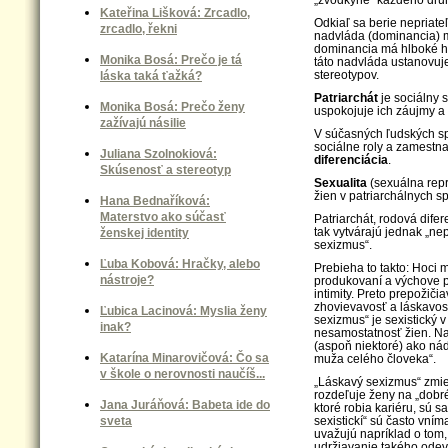
Kateřina Lišková: Zrcadlo,
Odkiaľ sa berie nepriate
zrcadlo, řekni
nadvláda (dominancia) m
dominancia má hlboké hi
Monika Bosá: Prečo je tá
táto nadvláda ustanovuj
stereotypov.
láska taká ťažká?
Patriarchát
je sociálny 
Monika Bosá: Prečo ženy
uspokojuje ich záujmy a 
zažívajú násilie
V súčasných ľudských s
sociálne roly a zamestna
Juliana Szolnokiová:
diferenciácia
.
Skúsenosť a stereotyp
Sexualita
(sexuálna repr
žien v patriarchálnych s
Hana Bednaříková:
Materstvo ako súčasť
Patriarchát, rodová dife
tak vytvárajú jednak „ne
ženskej identity
sexizmus“.
Ľuba Kobová: Hračky, alebo
Prebieha to takto: Hoci 
nástroje?
produkovaní a výchove po
intimity. Preto prepožič
zhovievavosť a láskavo
Ľubica Lacinová: Myslia ženy
sexizmus“ je sexistický 
inak?
nesamostatnosť žien. Na 
(aspoň niektoré) ako nádh
Katarína Minarovičová: Čo sa
muža celého človeka“.
v škole o nerovnosti naučíš...
„Láskavý sexizmus“ zmie
rozdeľuje ženy na „dobré
Jana Juráňová: Babeta ide do
ktoré robia kariéru, sú 
sveta
sexistickí“ sú často vní
uvažujú napríklad o tom
udržiavanie takého odev