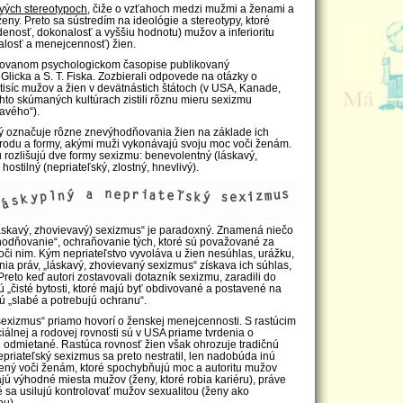
vých stereotypoch
, čiže o vzťahoch medzi mužmi a ženami a
ny. Preto sa sústredím na ideológie a stereotypy, ktoré
adenosť, dokonalosť a vyššiu hodnotu) mužov a inferioritu
losť a menejcennosť) žien.
movanom psychologickom časopise publikovaný
Glicka a S. T. Fiska. Zozbierali odpovede na otázky o
isíc mužov a žien v devätnástich štátoch (v USA, Kanade,
ýchto skúmaných kultúrach zistili rôznu mieru sexizmu
kavého“).
orý označuje rôzne znevýhodňovania žien na základe ich
 rodu a formy, akými muži vykonávajú svoju moc voči ženám.
 rozlišujú dve formy sexizmu: benevolentný (láskavý,
ostilný (nepriateľský, zlostný, hnevlivý).
áskavý, zhovievavý) sexizmus“ je paradoxný. Znamená niečo
odňovanie“, ochraňovanie tých, ktoré sú považované za
či nim. Kým nepriateľstvo vyvoláva u žien nesúhlas, urážku,
ia práv, „láskavý, zhovievaný sexizmus“ získava ich súhlas,
reto keď autori zostavovali dotazník sexizmu, zaradili do
ú „čisté bytosti, ktoré majú byť obdivované a postavené na
sú „slabé a potrebujú ochranu“.
 sexizmus“ priamo hovorí o ženskej menejcennosti. S rastúcim
ciálnej a rodovej rovnosti sú v USA priame tvrdenia o
e odmietané. Rastúca rovnosť žien však ohrozuje tradičnú
riateľský sexizmus sa preto nestratil, len nadobúda inú
ený voči ženám, ktoré spochybňujú moc a autoritu mužov
rajú výhodné miesta mužov (ženy, ktoré robia kariéru), práve
é sa usilujú kontrolovať mužov sexualitou (ženy ako
hu).