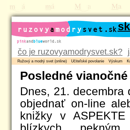
ruzovyamodrysvet.sk
čo je ruzovyamodrysvet.sk?
Ružový a modrý svet (online)
Učiteľské povolanie
Výskum
K
Posledné vianočné
Dnes, 21. decembra 
objednať on-line al
knižky v ASPEKTE a
blízkych pekný