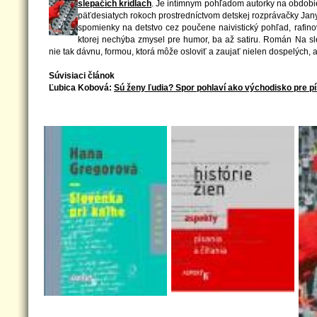
slepačích krídlach
. Je intímnym pohľadom autorky na obdobie
päťdesiatych rokoch prostredníctvom detskej rozprávačky Jany, 
spomienky na detstvo cez poučene naivistický pohľad, rafino
ktorej nechýba zmysel pre humor, ba až satiru. Román Na sl
nie tak dávnu, formou, ktorá môže osloviť a zaujať nielen dospelých, a
Súvisiaci článok
Ľubica Kobová:
Sú ženy ľudia? Spor pohlaví ako východisko pre pís