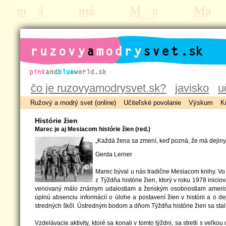
ruzovyamodrysvet.sk
čo je ruzovyamodrysvet.sk?
javisko
u
Ružový a modrý svet (online)
Učiteľské povolanie
Výskum
K
Histórie žien
Marec je aj Mesiacom histórie žien (red.)
„Každá žena sa zmení, keď pozná, že má dejiny
Gerda Lerner
Marec býval u nás tradične Mesiacom knihy. Vo 
z Týždňa histórie žien, ktorý v roku 1978 inic
venovaný málo známym udalostiam a ženským osobnostiam americke
úplnú absenciu informácií o úlohe a postavení žien v histórii a o
stredných škôl. Ústredným bodom a dňom Týždňa histórie žien sa sta
Vzdelávacie aktivity, ktoré sa konali v tomto týždni, sa stretli s veľk