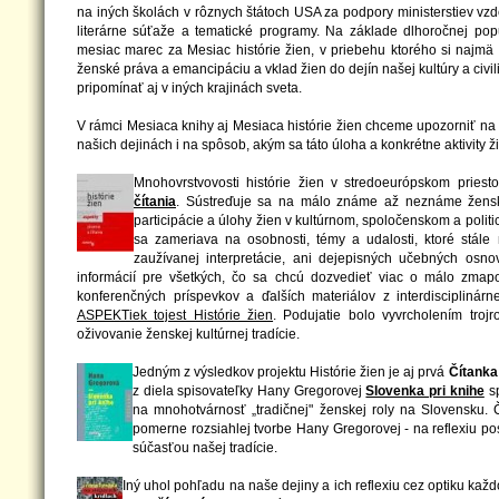
na iných školách v rôznych štátoch USA za podpory ministerstiev vzde
literárne súťaže a tematické programy. Na základe dlhoročnej pop
mesiac marec za Mesiac histórie žien, v priebehu ktorého si najmä š
ženské práva a emancipáciu a vklad žien do dejín našej kultúry a civi
pripomínať aj v iných krajinách sveta.
V rámci Mesiaca knihy aj Mesiaca histórie žien chceme upozorniť na 
našich dejinách i na spôsob, akým sa táto úloha a konkrétne aktivity ž
Mnohovrstvovosti histórie žien v stredoeurópskom pries
čítania
. Sústreďuje sa na málo známe až neznáme ženské
participácie a úlohy žien v kultúrnom, spoločenskom a polit
sa zameriava na osobnosti, témy a udalosti, ktoré stál
zaužívanej interpretácie, ani dejepisných učebných osn
informácií pre všetkých, čo sa chcú dozvedieť viac o málo zmapo
konferenčných príspevkov a ďalších materiálov z interdisciplinár
ASPEKTiek tojest Histórie žien
. Podujatie bolo vyvrcholením troj
oživovanie ženskej kultúrnej tradície.
Jedným z výsledkov projektu Histórie žien je aj prvá
Čítanka
z diela spisovateľky Hany Gregorovej
Slovenka pri knihe
sp
na mnohotvárnosť „tradičnej" ženskej roly na Slovensku. Č
pomerne rozsiahlej tvorbe Hany Gregorovej - na reflexiu p
súčasťou našej tradície.
Iný uhol pohľadu na naše dejiny a ich reflexiu cez optiku ka