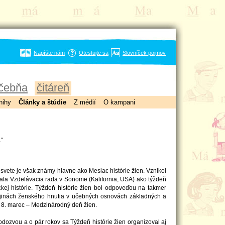
Napíšte nám
Otestujte sa
Slovníček pojmov
čebňa
čitáreň
nihy
Články a štúdie
Z médií
O kampani
.“
svete je však známy hlavne ako Mesiac histórie žien. Vznikol
iovala Vzdelávacia rada v Sonome (Kalifornia, USA) ako týždeň
j histórie. Týždeň histórie žien bol odpoveďou na takmer
 dejinách ženského hnutia v učebných osnovách základných a
l 8. marec – Medzinárodný deň žien.
ou odozvou a o pár rokov sa Týždeň histórie žien organizoval aj