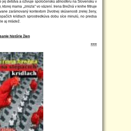
 jej detstva a oživuje spoločenskú atmosféru na Slovensku v
ktorej mama „zmizla" vo väzení. Irena Brežná v knihe filtruje
vane zarámovaný kontextom životnej skúsenosti zrelej ženy,
epačích krídlach sprostredkúva dobu síce minulú, no predsa
le aj mládež.
anie histórie žien
<<<