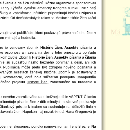
lávania a ďalších inštitúcií. Rôzne organizácie sponzorovali
ularity Týždňa vyhlásil americký Kongres v roku 1987 celý
koly a vzdelávacie inštitúcie pripomínajú históriu zápasu o
lizácie. Od deväťdesiatych rokov sa Mesiac histórie žien začal
zaujímavé publikácie, ktoré poukazujú práve na úlohu žien v
ien vnímajú a hodnotia.
tore je venovaný zborník
Histórie žien. Aspekty písania a
 osobnosti a nazerá na dejiny toho priestoru z pohľadu
ickom živote. Zborník
Histórie žien. Aspekty písania a čítania
e nie sú súčasťou nášho bežného ponímania dejín, ani ich
ov. Publikácia môže preto byť zdrojom nového poznania a
vaných miestach ženskej histórie. Zborník je zostavený z
nej konferencie, ktorá bola súčasťou podujatia
Dvaapoldňa
ročného projektu
Histórie žien
, zameraného na hľadanie a
z nového zborníkového radu knižnej edície ASPEKT. Čítanka
rítomňuje písanie žien z dôb minulých a zároveň poukazuje
ítankový prístup k textom sa sústreďuje na dôležitú líniu v
ostavenia žien. Napokon - aj nezakríknutá Hana Gregorová je
ždodennej skúsenosti ponúka najnovší román Ireny Brežnej
Na