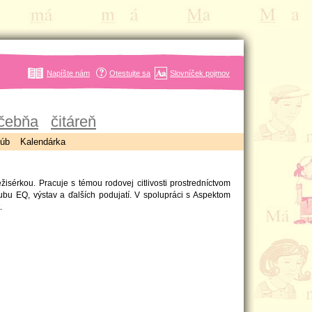
Napíšte nám
Otestujte sa
Slovníček pojmov
čebňa
čitáreň
úb
Kalendárka
isérkou. Pracuje s témou rodovej citlivosti prostredníctvom
lubu EQ, výstav a ďalších podujatí. V spolupráci s Aspektom
.