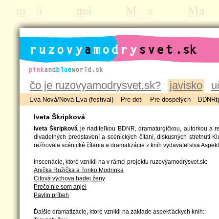
ruzovyamodrysvet.sk
čo je ruzovyamodrysvet.sk?
javisko
u
Eva Nová/Nová Eva (festival)
Pre deti
Pre dospelých
BDNRtj
Iveta Škripková
Iveta Škripková
je riaditeľkou BDNR, dramaturgičkou, autorkou a rež
divadelných predstavení a scénických čítaní, diskusných stretnutí K
režírovala scénické čítania a dramatizácie z kníh vydavateľstva Aspekt
Inscenácie, ktoré vznikli na v rámci projektu ruzovýamodrýsvet.sk:
Anička Ružička a Tonko Modrinka
Citová výchova hadej ženy
Prečo nie som anjel
Pavlin príbeh
Ďalšie dramatizácie, ktoré vznikli na základe aspekťáckych kníh::