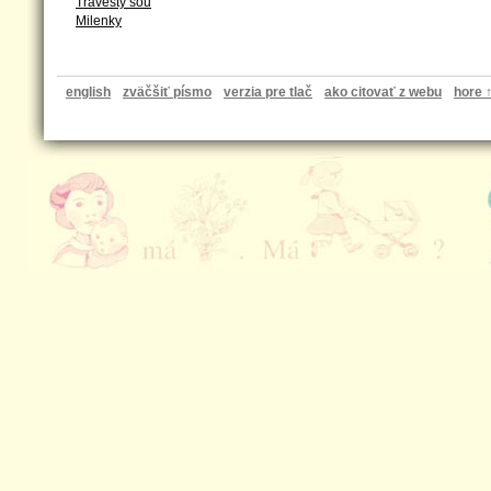
Travesty šou
Milenky
english
zväčšiť písmo
verzia pre tlač
ako citovať z webu
hore 