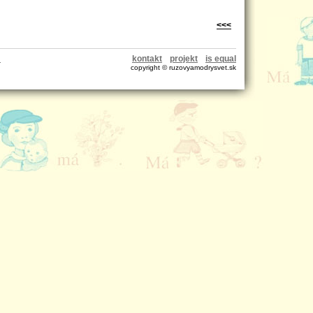
<<<
↑
kontakt
projekt
is equal
copyright © ruzovyamodrysvet.sk